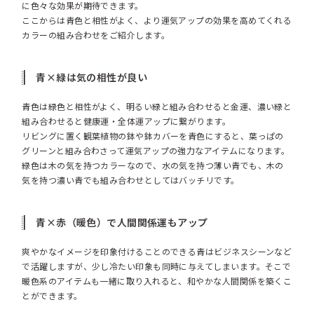
に色々な効果が期待できます。
ここからは青色と相性がよく、より運気アップの効果を高めてくれる
カラーの組み合わせをご紹介します。
青×緑は気の相性が良い
青色は緑色と相性がよく、明るい緑と組み合わせると金運、濃い緑と
組み合わせると健康運・全体運アップに繋がります。
リビングに置く観葉植物の鉢や鉢カバーを青色にすると、葉っぱの
グリーンと組み合わさって運気アップの強力なアイテムになります。
緑色は木の気を持つカラーなので、水の気を持つ薄い青でも、木の
気を持つ濃い青でも組み合わせとしてはバッチリです。
青×赤（暖色）で人間関係運もアップ
爽やかなイメージを印象付けることのできる青はビジネスシーンなど
で活躍しますが、少し冷たい印象も同時に与えてしまいます。そこで
暖色系のアイテムも一緒に取り入れると、和やかな人間関係を築くこ
とができます。