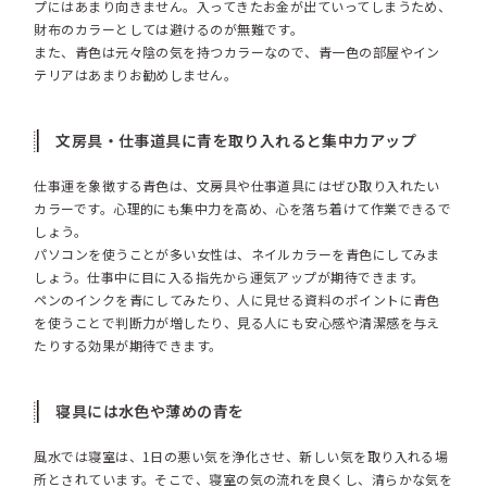
プにはあまり向きません。入ってきたお金が出ていってしまうため、
財布のカラーとしては避けるのが無難です。
また、青色は元々陰の気を持つカラーなので、青一色の部屋やイン
テリアはあまりお勧めしません。
文房具・仕事道具に青を取り入れると集中力アップ
仕事運を象徴する青色は、文房具や仕事道具にはぜひ取り入れたい
カラーです。心理的にも集中力を高め、心を落ち着けて作業できるで
しょう。
パソコンを使うことが多い女性は、ネイルカラーを青色にしてみま
しょう。仕事中に目に入る指先から運気アップが期待できます。
ペンのインクを青にしてみたり、人に見せる資料のポイントに青色
を使うことで判断力が増したり、見る人にも安心感や清潔感を与え
たりする効果が期待できます。
寝具
には水色や薄めの青を
風水では寝室は、1日の悪い気を浄化させ、新しい気を取り入れる場
所とされています。そこで、寝室の気の流れを良くし、清らかな気を