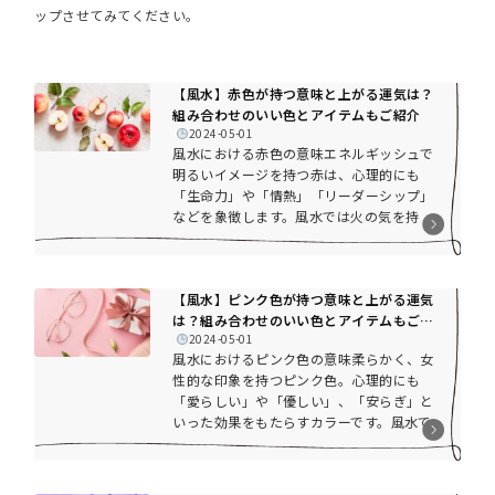
ップさせてみてください。
【風水】赤色が持つ意味と上がる運気は？
組み合わせのいい色とアイテムもご紹介
2024-05-01
風水における赤色の意味エネルギッシュで
明るいイメージを持つ赤は、心理的にも
「生命力」や「情熱」「リーダーシップ」
などを象徴します。風水では火の気を持
ち、力強いパワーを意味する色です。今回
はそんな赤色の風水的な効果と組み合わせ
のいい色、そして赤色を取り入れる際の注
【風水】ピンク色が持つ意味と上がる運気
意点などをご紹介します。活発なエネルギ
は？組み合わせのいい色とアイテムもご紹
ーや情熱で積極的になれるカラー私たちが
2024-05-01
介
赤色を見た時に感じるイメージと同じく、
風水におけるピンク色の意味柔らかく、女
風水的にも「情熱」や「生命力」などとい
性的な印象を持つピンク色。心理的にも
った強いパワーを持つのが赤のカラーで
「愛らしい」や「優しい」、「安らぎ」と
す。方角的には南を表しますが、火の気を
いった効果をもたらすカラーです。風水で
持ってい...
は特に恋愛運への作用が大きく、人付き合
いや人間関係を良好にする効果もありま
す。今回はそんなピンク色の風水的な効果