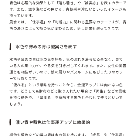
青色は心理的な効果として「落ち着き」や「誠実さ」を表すカラーで
す。また、空や海などの色から、爽快感や冷たいといったイメージも
持っています。
風水では、「仕事運」や「判断力」に関わる重要なカラーですが、青
色の濃さによって持つ気が変わるため、少し効果も違ってきます。
水色や薄めの青は誠実さを表す
水色や薄めの青は水の気を持ち、気の流れを滞らせる事なく、見て
いる人の集中力や、やる気を引き出してくれます。また、女性の美容
運とも相性がいいので、鏡の周りやバスルームにもぴったりの
カラ
ーでもあります。
「流れる」という意味を持つことから、金運アップには向かない色
です。どうしても財布などに取り入れたい場合は「再生」などの意味
を持つ緑色や、「留まる」を意味する黒色と合わせて使うといいで
しょう。
濃い青や藍色は
仕事運アップに効果的
紺色や藍色などの濃い青は木の気を持ちます。「成長」や「仕事運」