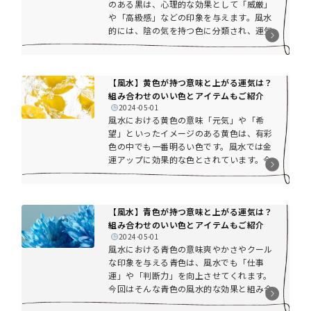
のある黒は、心理的な効果として「威厳」
の考え方では木の気を持ち、健康運アップ
や「高級感」などの印象を与えます。風水
に効果のあるカラーです。目に入る場所に
的には、陰の気を持つ色に分類され、運気
取...
の流れを留める役割や、気を遠ざける効果
がありますので、取り入れ方には注意が必
要なカラーです。今回はそんな黒の風水的
【風水】黄色が持つ意味と上がる運気は？
な効果と組み合わせのいい色、そして黒を
組み合わせのいい色とアイテムもご紹介
取り入れる際の注意点などをご紹介しま
2024-05-01
す。使い方によっては金運アップにも効果
風水における黄色の意味「元気」や「希
的なカラー黒色自体には「秘密」や「信
望」といったイメージのある黄色は、有彩
頼」の意味を持ち、フォーマルな場でも使
色の中でも一番明るい色です。風水では金
われる色です。全体のベースカラーにも取
運アップに効果的な色とされています。今
り入れ...
回はそんな黄色の風水的な効果と組み合わ
せのいい色、そして黄色を取り入れる際の
注意点などをご紹介します。全体的には金
【風水】青色が持つ意味と上がる運気は？
運アップに効果的な色風水的には、黄色は
組み合わせのいい色とアイテムもご紹介
土の気を持っています。「安定」や「健
2024-05-01
康」などの意味があるため、家庭運や健康
風水における青色の意味爽やかさやクール
運アップが期待できます。また、土の気は
な印象を与える青色は、風水でも「仕事
金を生み出す力があるため、金運アップに
運」や「判断力」を向上させてくれます。
効果的な色ともされています。また、西の
今回はそんな青色の風水的な効果と組み合
方角と...
わせのいい色、そして青色を取り入れる際