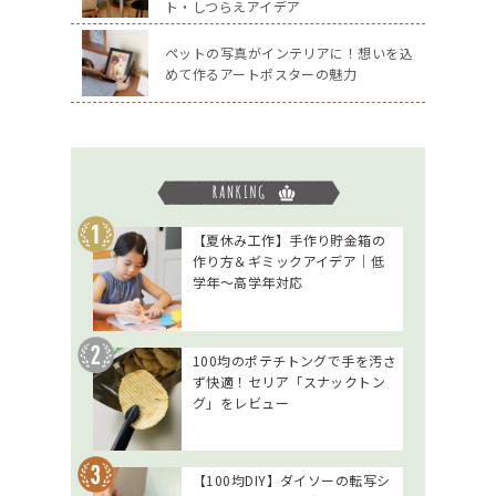
ト・しつらえアイデア
ペットの写真がインテリアに！想いを込
めて作るアートポスターの魅力
【夏休み工作】手作り貯金箱の
作り方＆ギミックアイデア｜低
学年～高学年対応
100均のポテチトングで手を汚さ
ず快適！セリア「スナックトン
グ」をレビュー
【100均DIY】ダイソーの転写シ