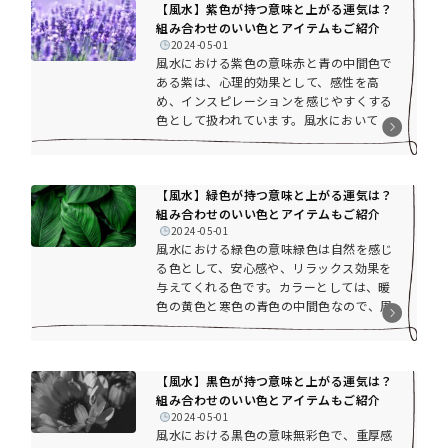
【風水】紫色が持つ意味と上がる運気は？
と組み合わせのいい色、そしてピンク色を
組み合わせのいい色とアイテムもご紹介
取り入れる際の注意点などをご紹介しま
2024-05-01
す。全体的には恋愛運アップに効果的な色
風水における紫色の意味赤と青の中間色で
ピンク色は「女性らしさ」や「愛情」を意
ある紫は、心理的効果として、感性を高
味し、恋愛運アップに効果的なカラーで
め、インスピレーションを感じやすくする
す。見ている人の心を和らげたり、安心さ
色として扱われています。風水において
せることが...
も、赤の持つ情熱的な部分と青の冷静さを
表す部分が交わって、人気運や芸術の感性
を高めてくれる色とされています。今回は
【風水】緑色が持つ意味と上がる運気は？
そんな紫色の風水的な効果と組み合わせの
組み合わせのいい色とアイテムもご紹介
いい色、そして紫色を取り入れる際の注意
2024-05-01
点などをご紹介します。全体的には出世運
風水における緑色の意味緑色は自然を感じ
アップに効果的な色風水における紫色は、
る色として、安心感や、リラックス効果を
仕事運や出世運に効果的な色とされていま
与えてくれる色です。カラーとしては、暖
す。紫は元々、インスピレーションを高
色の黄色と寒色の青色の中間色なので、周
め、精神...
りの色の組み合わせによって、人に与える
イメージが変わってくる色です。風水では
木の気を持ち、「成長」や「調和」を表す
【風水】黒色が持つ意味と上がる運気は？
色。今回はそんな緑色の風水的な効果と組
組み合わせのいい色とアイテムもご紹介
み合わせのいい色、そして緑色を取り入れ
2024-05-01
る際の注意点などをご紹介します。全体的
風水における黒色の意味無彩色で、重厚感
には健康運アップに効果的な色緑色は風水