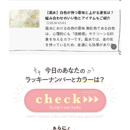
の注意点などをご紹介します。全体的には
仕事運アップに効果的な色青色は心理的な
【風水】白色が持つ意味と上がる運気は？
効果として「落ち着き」や「誠実さ」を表
組み合わせのいい色とアイテムもご紹介
すカラーです。また、空や海などの色か
2024-05-01
ら、爽快感や冷たいといったイメージも持
風水における白色の意味 無彩色である白色
っています。風水では、「仕事運」や「判
は、心理的にも「信頼感」やクリーンな印
断力」に関わる重要なカラーですが、青色
象を与えるカラーです。風水では、金の気
の濃さによって持つ気が変わるため、少し
を持っているため、金運にも効果がありま
効果も...
す。今回はそんな白色の風水的な効果と組
み合わせのいい色、そして白色を取り入れ
る際の注意点などをご紹介します。全体的
には浄化や金運アップに効果的な色風水で
は、白が持つ意味として「浄化」が挙げら
れます。入ってきた気や、溜まっている気
を浄化し、気の流れをよくしてくれます。
また、物事をリセットするという意味も持
つため、人間関係で悩んでいる時や、...