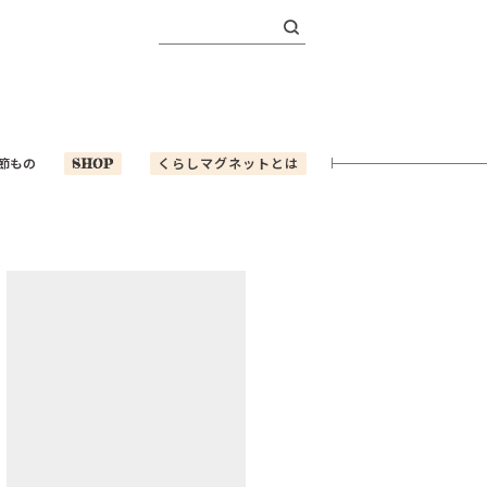
検
索:
節もの
SHOP
くらしマグネットとは