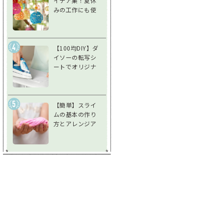
イデア集！夏休
みの工作にも使
えるアイデア風
鈴で夏を涼しく
過ごそう
【100均DIY】ダ
イソーの転写シ
ートでオリジナ
ルグッズを作ろ
う！使い方＆注
意点を徹底解説
【簡単】スライ
ムの基本の作り
方とアレンジア
イデア♪不思議
な感触を楽しも
う！