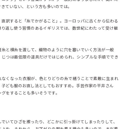
できていない、という方も多いのでは。
語で、直訳すると「糸でかがること」。ヨーロッパに古くから伝わる
繰り返し使う習慣のあるイギリスでは、数世紀にわたって受け継
縦糸と横糸を渡して、織物のように穴を塞いでいく方法が一般
、じつは最低限の道具だけではじめられ、シンプルな手順ででき
れなくなった衣服が、色とりどりの糸で繕うことで素敵に生まれ
、子ども服のお直し法としてもおすすめ。手芸作家の平井さん
ングをすることも多いそうです。
んでいてひざを擦ったり、どこかに引っ掛けてしまったりして、
すよね。それから、お下がりの服を着る機会も多いので、まだ着