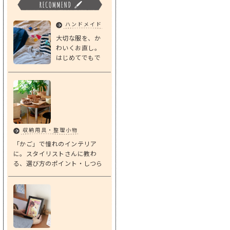
ハンドメイド
大切な服を、か
わいくお直し。
はじめてでもで
きる「基本のダ
ーニング」
収納用具・整理小物
「かご」で憧れのインテリア
に。スタイリストさんに教わ
る、選び方のポイント・しつら
えアイデア