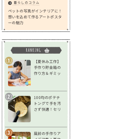
暮らしのコラム
ペットの写真がインテリアに！
想いを込めて作るアートポスタ
ーの魅力
【夏休み工作】
手作り貯金箱の
作り方＆ギミッ
クアイデア｜低
学年～高学年対
応
100均のポテチ
トングで手を汚
さず快適！セリ
ア「スナックト
ング」をレビュ
ー
風鈴の手作りア