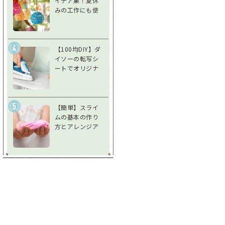
イデア集！夏休
みの工作にも使
えるアイデア風
鈴で夏を涼しく
過ごそう
【100均DIY】ダ
イソーの転写シ
ートでオリジナ
ルグッズを作ろ
う！使い方＆注
意点を徹底解説
【簡単】スライ
ムの基本の作り
方とアレンジア
イデア♪不思議
な感触を楽しも
う！