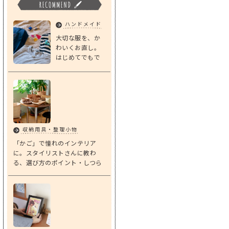
ハンドメイド
大切な服を、か
わいくお直し。
はじめてでもで
きる「基本のダ
ーニング」
収納用具・整理小物
「かご」で憧れのインテリア
に。スタイリストさんに教わ
る、選び方のポイント・しつら
えアイデア