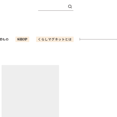
検
索:
節もの
SHOP
くらしマグネットとは