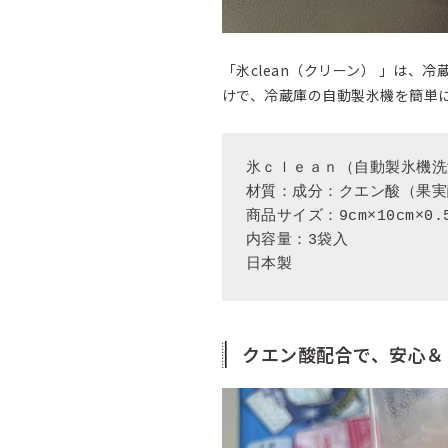
「氷clean（クリーン） 」は
けで、冷蔵庫の自動製氷機を簡単
氷ｃｌｅａｎ（自動製氷機洗
材質：成分：クエン酸（果実
商品サイズ：9cm×10cm×0.5
内容量：3袋入

日本製
クエン酸配合で、安心＆