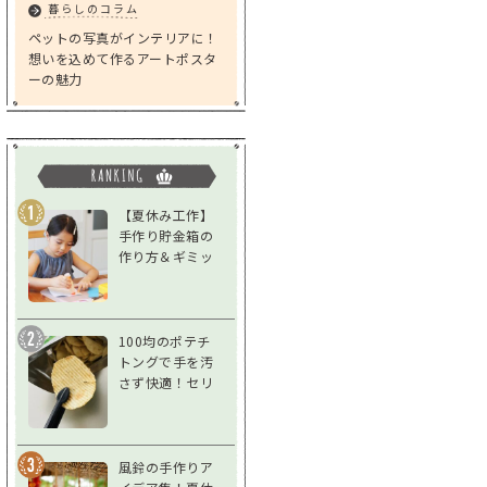
暮らしのコラム
ペットの写真がインテリアに！
想いを込めて作るアートポスタ
ーの魅力
【夏休み工作】
手作り貯金箱の
作り方＆ギミッ
クアイデア｜低
学年～高学年対
応
100均のポテチ
トングで手を汚
さず快適！セリ
ア「スナックト
ング」をレビュ
ー
風鈴の手作りア