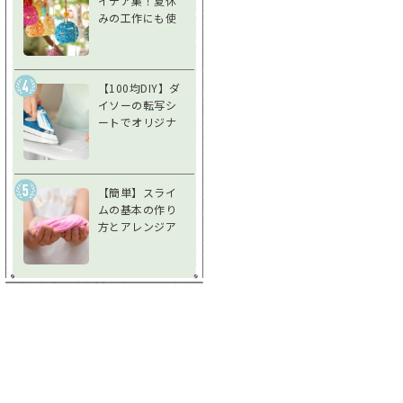
イデア集！夏休
みの工作にも使
えるアイデア風
鈴で夏を涼しく
過ごそう
【100均DIY】ダ
イソーの転写シ
ートでオリジナ
ルグッズを作ろ
う！使い方＆注
意点を徹底解説
【簡単】スライ
ムの基本の作り
方とアレンジア
イデア♪不思議
な感触を楽しも
う！