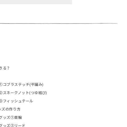
きる？
コブラステッチ(平編み)
スネークノット(つゆ結び)
③フィッシュテール
ッズの作り方
グッズ①首輪
グッズ②リード