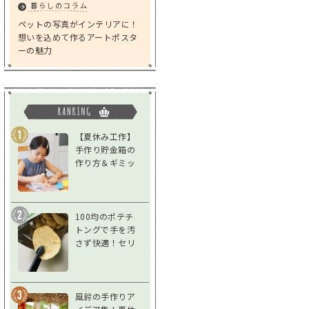
暮らしのコラム
ペットの写真がインテリアに！
想いを込めて作るアートポスタ
ーの魅力
【夏休み工作】
手作り貯金箱の
作り方＆ギミッ
クアイデア｜低
学年～高学年対
応
100均のポテチ
トングで手を汚
さず快適！セリ
ア「スナックト
ング」をレビュ
ー
風鈴の手作りア