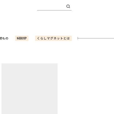
検
索:
節もの
SHOP
くらしマグネットとは