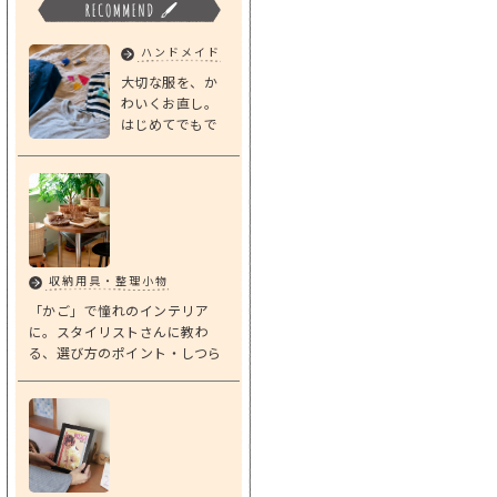
ハンドメイド
大切な服を、か
わいくお直し。
はじめてでもで
きる「基本のダ
ーニング」
収納用具・整理小物
「かご」で憧れのインテリア
に。スタイリストさんに教わ
る、選び方のポイント・しつら
えアイデア