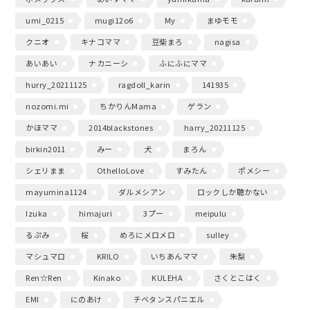
umi_0215
mugi12o6
My
まゆモモ
クニオ
キナコママ
豆柴まろ
nagisa
あいあい
ナカニーシ
ふにふにママ
hurry_20211125
ragdoll_karin
141935
nozomi.mi
ちかりんMama
ゲラン
かほママ
2014blackstones
harry_20211125
birkin2011
みー
犬
まろん
シェリまま
OthelloLove
すみたん
ポメシー
mayumina1124
ダルメシアン
ロックしか聴かない
Izuka
himajuri
3プー
meipulu
るぷみ
桜
めろにメロメロ
sulley
マシュマロ
KRILO
いちあんママ
朱梨
Ren☆Ren
Kinako
KULEHA
さくとこはく
EMI
にのあけ
チベタンスパニエル