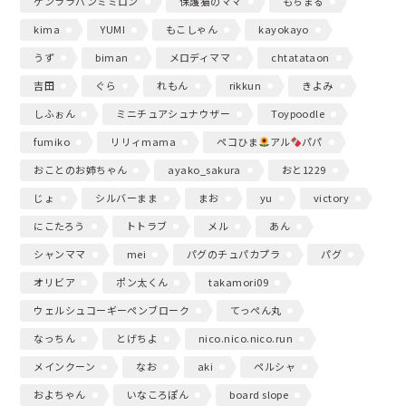
ゲンララパンミミロン
保護猫のママ
もちまる
kima
YUMI
もこしゃん
kayokayo
うず
biman
メロディママ
chtatataon
吉田
ぐら
れもん
rikkun
きよみ
しふぉん
ミニチュアシュナウザー
Toypoodle
fumiko
リリィmama
ペコひま
アル
パパ
おことのお姉ちゃん
ayako_sakura
おと1229
じょ
シルバーまま
まお
yu
victory
にこたろう
トトラブ
メル
あん
シャンママ
mei
パグのチュパカプラ
パグ
オリビア
ポン太くん
takamori09
ウェルシュコーギーペンブローク
てっぺん丸
なっちん
とげちよ
nico.nico.nico.run
メインクーン
なお
aki
ペルシャ
およちゃん
いなころぽん
board slope