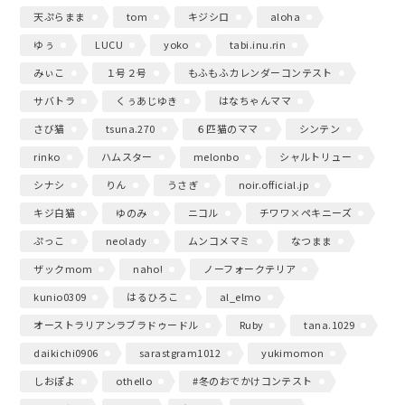
天ぷらまま
tom
キジシロ
aloha
ゆぅ
LUCU
yoko
tabi.inu.rin
みぃこ
１号２号
もふもふカレンダーコンテスト
サバトラ
くぅあじゆき
はなちゃんママ
さび猫
tsuna.270
６匹猫のママ
シンテン
rinko
ハムスター
melonbo
シャルトリュー
シナシ
りん
うさぎ
noir.official.jp
キジ白猫
ゆのみ
ニコル
チワワ×ペキニーズ
ぷっこ
neolady
ムンコメマミ
なつまま
ザックmom
naho!
ノーフォークテリア
kunio0309
はるひろこ
al_elmo
オーストラリアンラブラドゥードル
Ruby
tana.1029
daikichi0906
sarastgram1012
yukimomon
しおぽよ
othello
#冬のおでかけコンテスト