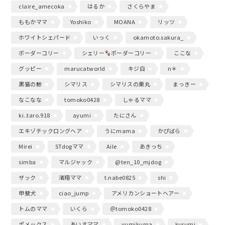
claire_amecoka
はるか
さくらやま
ももかママ
Yoshiko
MOANA
リッツ
ホワイトシェパード
いっく
okamoto.sakura_
ボーダーコリー
シェリー
ボーダーコリー
ここな
グッピー
marucatworld
キジ白
n＊
黒猫の鯵
シマリス
シマリスの栗丸
まっきー
なこなな
tomoko0428
しゃるママ
ki..taro.918
ayumi
たにさん
エキゾチックロングヘア
うにmama
かぴばら
Mirei
STdogママ
Aile
あきっち
simba
マルジャック
@ten_10_mjdog
ザック
渚翔ママ
t.nabe0825
shi
甲斐犬
ciao_jump
アメリカンショートヘアー
トムのママ
いくら
＠tomoko0428
ポメックス
あいすママ
yumikuma
kurumi