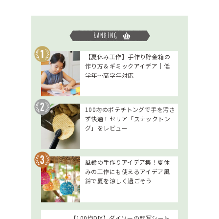
【夏休み工作】手作り貯金箱の
作り方＆ギミックアイデア｜低
学年～高学年対応
100均のポテチトングで手を汚さ
ず快適！セリア「スナックトン
グ」をレビュー
風鈴の手作りアイデア集！夏休
みの工作にも使えるアイデア風
鈴で夏を涼しく過ごそう
【100均DIY】ダイソーの転写シート