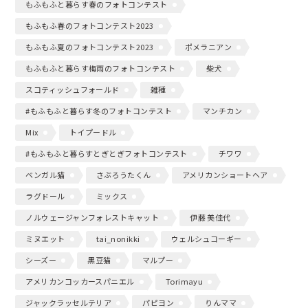
もふもふと暮らす春のフォトコンテスト
もふもふ春のフォトコンテスト2023
もふもふ夏のフォトコンテスト2023
ポメラニアン
もふもふと暮らす梅雨のフォトコンテスト
柴犬
スコティッシュフォールド
雑種
#もふもふと暮らす冬のフォトコンテスト
マンチカン
Mix
トイプードル
#もふもふと暮らすとぎとぎフォトコンテスト
チワワ
ベンガル猫
さぶろうたくん
アメリカンショートヘア
ラグドール
ミックス
ノルウェージャンフォレストキャット
伊藤 美佳代
ミヌエット
tai_nonikki
ウェルシュコーギー
シーズー
黒豆猫
マルプー
アメリカンコッカースパニエル
Torimayu
ジャックラッセルテリア
パピヨン
りんママ