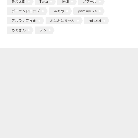
みえ太郎
Taka
魚畑
ノアール
ポーランドロップ
ふぁの
yamayuka
アルランプまま
ふにふにちゃん
miezizi
めぐさん
ジン