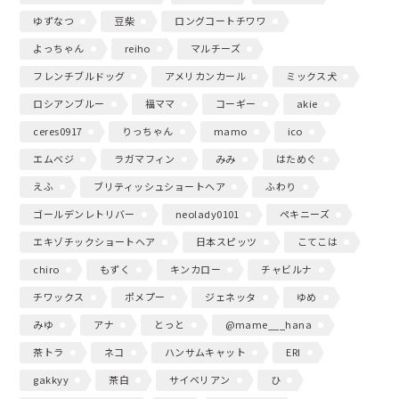
ゆずなつ
豆柴
ロングコートチワワ
よっちゃん
reiho
マルチーズ
フレンチブルドッグ
アメリカンカール
ミックス犬
ロシアンブルー
福ママ
コーギー
akie
ceres0917
りっちゃん
mamo
ico
エムベジ
ラガマフィン
みみ
はためぐ
えふ
ブリティッシュショートヘア
ふわり
ゴールデンレトリバー
neolady0101
ペキニーズ
エキゾチックショートヘア
日本スピッツ
こてこは
chiro
もずく
キンカロー
チャビルナ
チワックス
ポメプー
ジェネッタ
ゆめ
みゆ
アナ
とっと
@mame___hana
茶トラ
ネコ
ハンサムキャット
ERI
gakkyy
茶白
サイベリアン
ひ