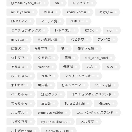
@marunyan_0609
na
キャバリア
aruziyanon
MOCA
komukomu
あけぴん
EMMAママ
マーティ党
ペキプー
ミニチュアダックス
レトニエル
ROCK
non
m.cat.o
まいの飼い主
パピチワ
アメイロ
保護犬
たろママ
猫
兼子さん家
つむママ
くるみこ
黒猫
ciel_and_noel
アルまま
marine
保護猫
みん
ゆみ
ちーちゃん
ラルク
シベリアンハスキー
まおれお
黒白猫
もふっとエマ
ペルシャ猫
ぺーちゃん
短足クラブ
ミニチュアダックスフンド
てんちゃん
沼日記
Toraとshishi
Misono
ルカマル
emmasuke20er
カニヘンダックスフンド
しずくママ
nyankoseikatsu
メルママ
こむぎmama
clari.20220716