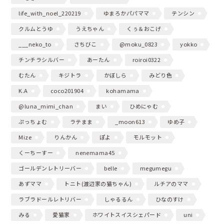
life_with_noel_220219
ゆまろかパパママ
テンシン
クルムとうゆ
うえちゃん
くぅ＆おこげ
___neko_to
さちびこ
@moku_0823
yokko
チンチラシルバー
あーたん
roiroi0322
むたん
キジトラ
かぼしら
みどり色
K.A
coco201904
kohamama
@luna_mimi_chan
まい
ひめにゃむ
ぷっちょむ
ラテまま
_moon613
ゆめ子
Mize
りんかん
ぽよ
モルモット
くーちーすー
nenemama45
ゴールデンレトリーバー
belle
megumegu
あずママ
トニト(渡辺家の猫ちゃん)
ルチアのママ
ラブラドールレトリバー
しゃるるん
ひなのすけ
みる
愛猫家
ホワイトスイスシェパード
uni