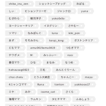
shiba_inu_zen
シェットシープドッグ
おぱる
しぃ
ビションフリーゼ
ジャンクロ
yuna
むぎわら
穂苅洋子
yoko0x0o
ヨークシャーテリア
イヌグリン
さやむー
ソマリ
なみぽんぐ
luna
kiki_pon
あず
モモみかん
toraji_king
ボストンテリア
どむママ
amu0419amu0419
つむぎママ
チワポメ
M
みっふぃー
nao
春日マウ
ひな
まなみ
なつめ
hahausagi0823
三毛
みんとぐりーん
chai.cheru
とうふ大納言
ちゃんこー
mayu
4ニャンコママ
Runa
tonton
yukikooo17
ミケ
みか
isome_cat
さくら
海翔ママ
ラムキン
タヒチママ
ふみしょう