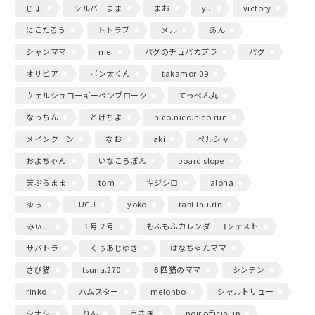
じょ
シルバーまま
まお
yu
victory
にこたろう
トトラブ
メル
あん
シャンママ
mei
パグのチュパカプラ
パグ
オリビア
ポン太くん
takamori09
ウェルシュコーギーペンブローク
てっぺん丸
なっちん
とげちよ
nico.nico.nico.run
メインクーン
なお
aki
ペルシャ
およちゃん
いなころぽん
board slope
天ぷらまま
tom
キジシロ
aloha
ゆぅ
LUCU
yoko
tabi.inu.rin
みぃこ
１号２号
もふもふカレンダーコンテスト
サバトラ
くぅあじゆき
はなちゃんママ
さび猫
tsuna.270
６匹猫のママ
シンテン
rinko
ハムスター
melonbo
シャルトリュー
シナシ
りん
うさぎ
noir.official.jp