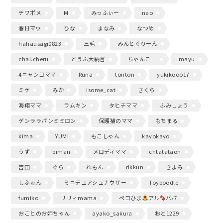
チワポメ
M
みっふぃー
nao
春日マウ
ひな
まなみ
なつめ
hahausagi0823
三毛
みんとぐりーん
chai.cheru
とうふ大納言
ちゃんこー
mayu
4ニャンコママ
Runa
tonton
yukikooo17
ミケ
みか
isome_cat
さくら
海翔ママ
ラムキン
タヒチママ
ふみしょう
ゲンララパンミミロン
保護猫のママ
もちまる
kima
YUMI
もこしゃん
kayokayo
うず
biman
メロディママ
chtatataon
吉田
ぐら
れもん
rikkun
きよみ
しふぉん
ミニチュアシュナウザー
Toypoodle
fumiko
リリィmama
ペコひま
アル
パパ
おことのお姉ちゃん
ayako_sakura
おと1229