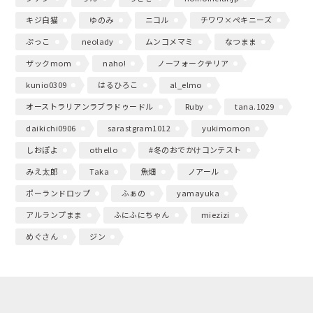
キジ白猫
ゆのみ
ニコル
チワワ×ペキニーズ
ぷっこ
neolady
ムンコメマミ
なつまま
ザックmom
naho!
ノーフォークテリア
kunio0309
はるひろこ
al_elmo
オーストラリアンラブラドゥードル
Ruby
tana.1029
daikichi0906
sarastgram1012
yukimomon
しおぽよ
othello
#冬のおでかけコンテスト
みえ太郎
Taka
魚畑
ノアール
ポーランドロップ
ふぁの
yamayuka
アルランプまま
ふにふにちゃん
miezizi
めぐさん
ジン