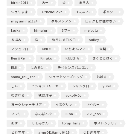
birkin2011
みー
犬
まろん
シェリまま
OthelloLove
すみたん
ポメシー
mayumina1124
ダルメシアン
ロックしか聴かない
Izuka
himajuri
3プー
meipulu
るぷみ
桜
めろにメロメロ
sulley
マシュマロ
KRILO
いちあんママ
朱梨
Ren☆Ren
Kinako
KULEHA
さくとこはく
EMI
にのあけ
チベタンスパニエル
shiba_inu_zen
シェットシープドッグ
おぱる
しぃ
ビションフリーゼ
ジャンクロ
yuna
むぎわら
穂苅洋子
yoko0x0o
ヨークシャーテリア
イヌグリン
さやむー
ソマリ
なみぽんぐ
luna
kiki_pon
あず
モモみかん
toraji_king
ボストンテリア
どむママ
amu0419amu0419
つむぎママ