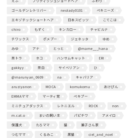
えふ
ブリティッシュショートヘア
ふわり
ゴールデンレトリバー
neolady0101
ペキニーズ
エキゾチックショートヘア
日本スピッツ
こてこは
chiro
もずく
キンカロー
チャビルナ
チワックス
ポメプー
ジェネッタ
ゆめ
みゆ
アナ
とっと
@mame___hana
茶トラ
ネコ
ハンサムキャット
ERI
gakkyy
茶白
サイベリアン
ひ
@marunyan_0609
na
キャバリア
aruziyanon
MOCA
komukomu
あけぴん
EMMAママ
マーティ党
ペキプー
ミニチュアダックス
レトニエル
ROCK
non
m.cat.o
まいの飼い主
パピチワ
アメイロ
保護犬
たろママ
猫
兼子さん家
つむママ
くるみこ
黒猫
ciel_and_noel