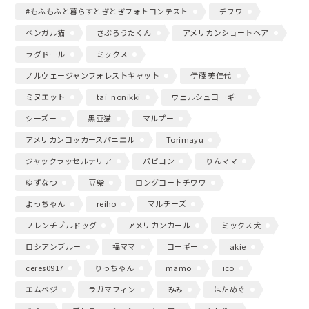
#もふもふと暮らすとぎとぎフォトコンテスト
チワワ
ベンガル猫
さぶろうたくん
アメリカンショートヘア
ラグドール
ミックス
ノルウェージャンフォレストキャット
伊藤 美佳代
ミヌエット
tai_nonikki
ウェルシュコーギー
シーズー
黒豆猫
マルプー
アメリカンコッカースパニエル
Torimayu
ジャックラッセルテリア
パピヨン
りんママ
ゆずなつ
豆柴
ロングコートチワワ
よっちゃん
reiho
マルチーズ
フレンチブルドッグ
アメリカンカール
ミックス犬
ロシアンブルー
福ママ
コーギー
akie
ceres0917
りっちゃん
mamo
ico
エムベジ
ラガマフィン
みみ
はためぐ