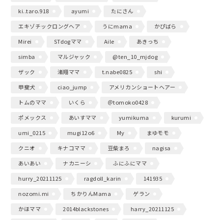
ki..taro.918
ayumi
たにさん
エキゾチックロングヘア
うにmama
かぴばら
Mirei
STdogママ
Aile
あきっち
simba
マルジャック
@ten_10_mjdog
ザック
渚翔ママ
t.nabe0825
shi
甲斐犬
ciao_jump
アメリカンショートヘアー
トムのママ
いくら
＠tomoko0428
ポメックス
あいすママ
yumikuma
kurumi
umi_0215
mugi12o6
My
まゆモモ
クニオ
キナコママ
豆柴まろ
nagisa
あいあい
ナカニーシ
ふにふにママ
hurry_20211125
ragdoll_karin
141935
nozomi.mi
ちかりんMama
ゲラン
かほママ
2014blackstones
harry_20211125