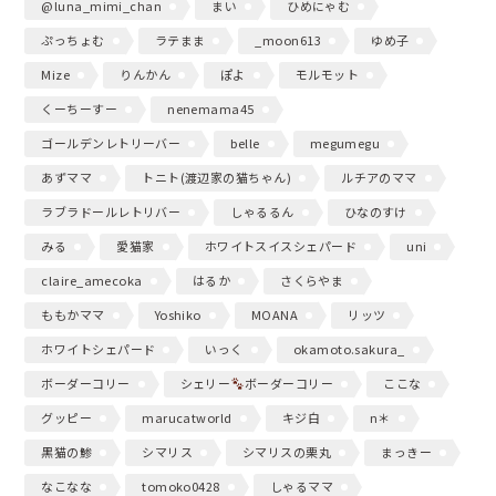
@luna_mimi_chan
まい
ひめにゃむ
ぷっちょむ
ラテまま
_moon613
ゆめ子
Mize
りんかん
ぽよ
モルモット
くーちーすー
nenemama45
ゴールデンレトリーバー
belle
megumegu
あずママ
トニト(渡辺家の猫ちゃん)
ルチアのママ
ラブラドールレトリバー
しゃるるん
ひなのすけ
みる
愛猫家
ホワイトスイスシェパード
uni
claire_amecoka
はるか
さくらやま
ももかママ
Yoshiko
MOANA
リッツ
ホワイトシェパード
いっく
okamoto.sakura_
ボーダーコリー
シェリー
ボーダーコリー
ここな
グッピー
marucatworld
キジ白
n＊
黒猫の鯵
シマリス
シマリスの栗丸
まっきー
なこなな
tomoko0428
しゃるママ