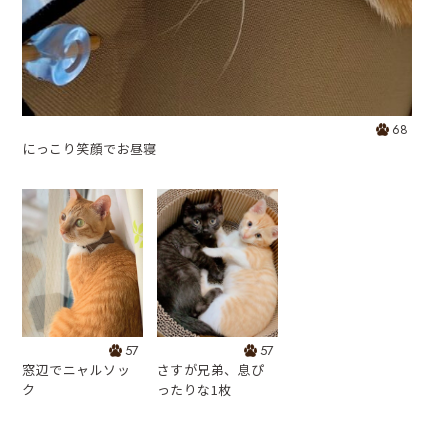
68
にっこり笑顔でお昼寝
57
57
窓辺でニャルソッ
さすが兄弟、息ぴ
ク
ったりな1枚