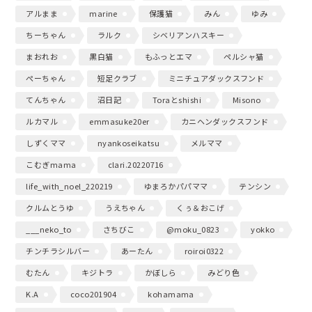
アルまま
marine
保護猫
みん
ゆみ
ちーちゃん
ラルク
シベリアンハスキー
まおれお
黒白猫
もふっとエマ
ペルシャ猫
ぺーちゃん
短足クラブ
ミニチュアダックスフンド
てんちゃん
沼日記
Toraとshishi
Misono
ルカマル
emmasuke20er
カニヘンダックスフンド
しずくママ
nyankoseikatsu
メルママ
こむぎmama
clari.20220716
life_with_noel_220219
ゆまろかパパママ
テンシン
クルムとうゆ
うえちゃん
くぅ＆おこげ
___neko_to
さちびこ
@moku_0823
yokko
チンチラシルバー
あーたん
roiroi0322
むたん
キジトラ
かぼしら
みどり色
K.A
coco201904
kohamama