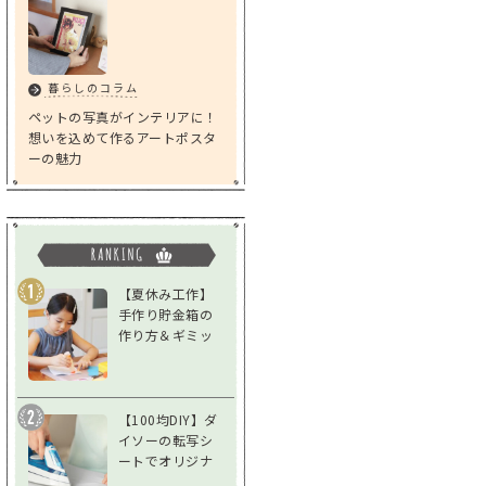
暮らしのコラム
ペットの写真がインテリアに！
想いを込めて作るアートポスタ
ーの魅力
【夏休み工作】
手作り貯金箱の
作り方＆ギミッ
クアイデア｜低
学年～高学年対
応
【100均DIY】ダ
イソーの転写シ
ートでオリジナ
ルグッズを作ろ