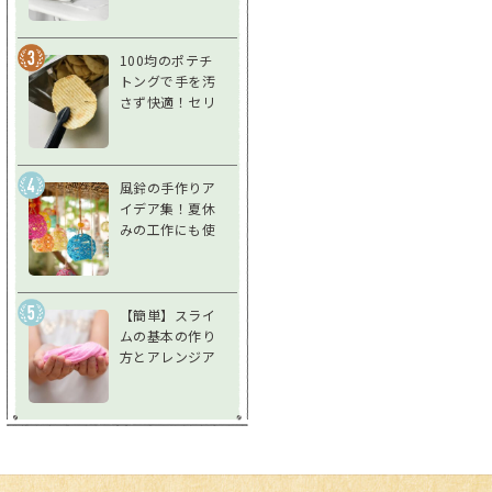
う！使い方＆注
意点を徹底解説
100均のポテチ
トングで手を汚
さず快適！セリ
ア「スナックト
ング」をレビュ
ー
風鈴の手作りア
イデア集！夏休
みの工作にも使
えるアイデア風
鈴で夏を涼しく
過ごそう
【簡単】スライ
ムの基本の作り
方とアレンジア
イデア♪不思議
な感触を楽しも
う！