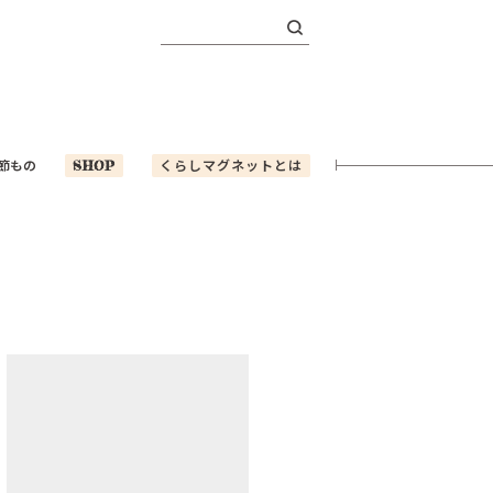
検
索:
節もの
SHOP
くらしマグネットとは