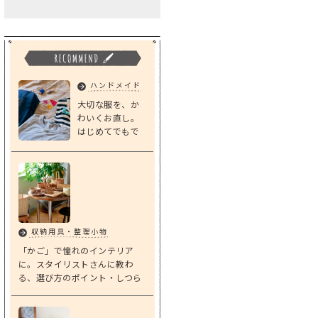
ハンドメイド
大切な服を、か
わいくお直し。
はじめてでもで
きる「基本のダ
ーニング」
収納用具・整理小物
「かご」で憧れのインテリア
に。スタイリストさんに教わ
る、選び方のポイント・しつら
えアイデア