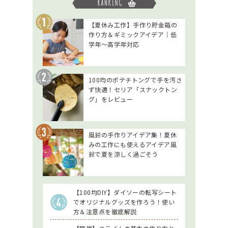
【夏休み工作】手作り貯金箱の
作り方＆ギミックアイデア｜低
学年～高学年対応
100均のポテチトングで手を汚さ
ず快適！セリア「スナックトン
グ」をレビュー
風鈴の手作りアイデア集！夏休
みの工作にも使えるアイデア風
鈴で夏を涼しく過ごそう
【100均DIY】ダイソーの転写シート
でオリジナルグッズを作ろう！使い
方＆注意点を徹底解説