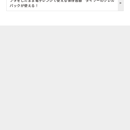
フタをしたまま電子レンジで使える保存容器 ダイソーのクレル
パックが使える！