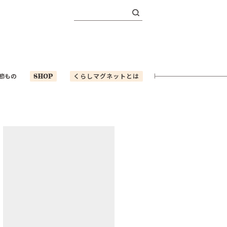
検
索:
節もの
SHOP
くらしマグネットとは