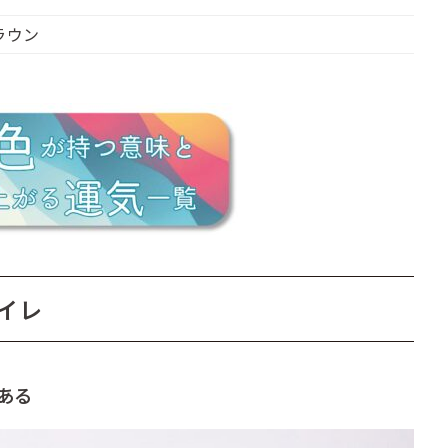
ラウン
イレ
ある