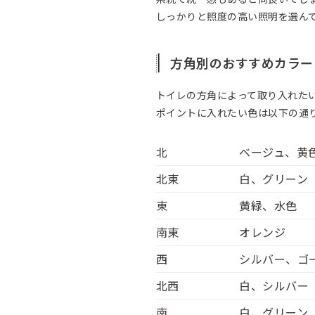
しっかりと照度の高い照明を選ん
方角別のおすすめカラー
トイレの方角によって取り入れた
ポイントに入れたい色は以下の通
北
ベージュ、黄
北東
白、グリーン
東
黄緑、水色
南東
オレンジ
西
シルバー、ゴ
北西
白、シルバー
南
白、グリーン