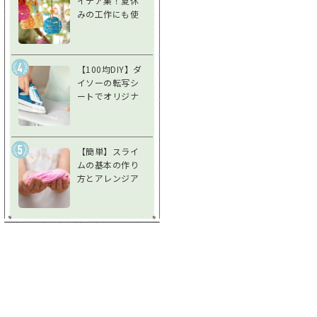
イデア集！夏休
みの工作にも使
えるアイデア風
鈴で夏を涼しく
過ごそう
【100均DIY】ダ
イソーの転写シ
ートでオリジナ
ルグッズを作ろ
う！使い方＆注
意点を徹底解説
【簡単】スライ
ムの基本の作り
方とアレンジア
イデア♪不思議
な感触を楽しも
う！