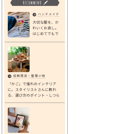
ハンドメイド
大切な服を、か
わいくお直し。
はじめてでもで
きる「基本のダ
ーニング」
収納用具・整理小物
「かご」で憧れのインテリア
に。スタイリストさんに教わ
る、選び方のポイント・しつら
えアイデア