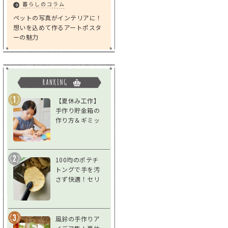
暮らしのコラム
ペットの写真がインテリアに！
想いを込めて作るアートポスタ
ーの魅力
【夏休み工作】
手作り貯金箱の
作り方＆ギミッ
クアイデア｜低
学年～高学年対
応
100均のポテチ
トングで手を汚
さず快適！セリ
ア「スナックト
ング」をレビュ
ー
風鈴の手作りア