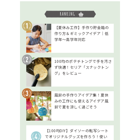
【夏休み工作】手作り貯金箱の
作り方＆ギミックアイデア｜低
学年～高学年対応
100均のポテチトングで手を汚さ
ず快適！セリア「スナックトン
グ」をレビュー
風鈴の手作りアイデア集！夏休
みの工作にも使えるアイデア風
鈴で夏を涼しく過ごそう
【100均DIY】ダイソーの転写シート
でオリジナルグッズを作ろう！使い