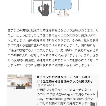
包丁などの刃物は風水では不運を断ち切るという意味があります。た
だし、出しっぱなしにして常に目の届くところにあると威力がダウ
ンしてしまい、悪い気を断ち切れなくなります。その為、見せる収納
などで見える位置に置いてあるのはおすすめしません。目に触れな
い場所に収納するよう工夫しましょう。洗い終わった後なども水切り
かごの中に入れっぱなしにせずにすぐに片付けましょう。また、さび
ている刃物は要注意。不運を断ち切れずチャンスを掴みにくくなって
しまうので、さびた刃物は使わずに取り換えるようにしましょう。
キッチンのお洒落なコーディネートのコ
ツ！生活感を抑える収納グッズの選び方も
2020-07-14
お洒落で実用的なキッチンコーディネート
のコツ この投稿をInstagramで見る Celia &
Lucy - WeDeclutter(@wedeclutteruk)がシ
ェアした投稿お洒落で実用的なキッチンに