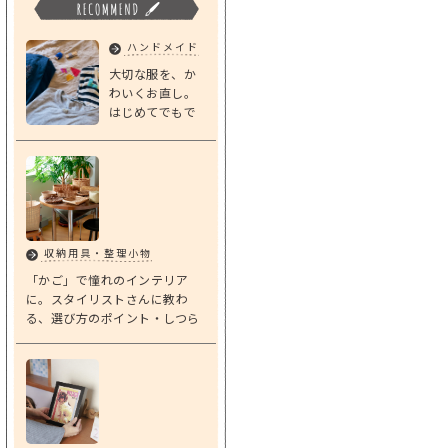
ハンドメイド
大切な服を、か
わいくお直し。
はじめてでもで
きる「基本のダ
ーニング」
収納用具・整理小物
「かご」で憧れのインテリア
に。スタイリストさんに教わ
る、選び方のポイント・しつら
えアイデア