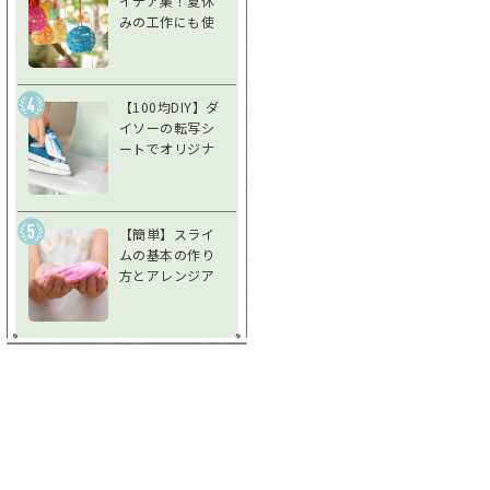
イデア集！夏休
みの工作にも使
えるアイデア風
鈴で夏を涼しく
過ごそう
【100均DIY】ダ
イソーの転写シ
ートでオリジナ
ルグッズを作ろ
う！使い方＆注
意点を徹底解説
【簡単】スライ
ムの基本の作り
方とアレンジア
イデア♪不思議
な感触を楽しも
う！