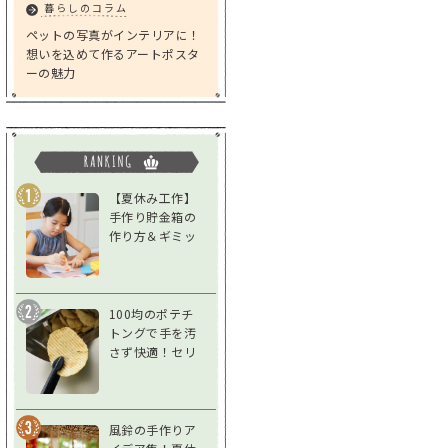
暮らしのコラム
ペットの写真がインテリアに！
想いを込めて作るアートポスタ
ーの魅力
【夏休み工作】
手作り貯金箱の
作り方＆ギミッ
クアイデア｜低
学年～高学年対
応
100均のポテチ
トングで手を汚
さず快適！セリ
ア「スナックト
ング」をレビュ
ー
風鈴の手作りア