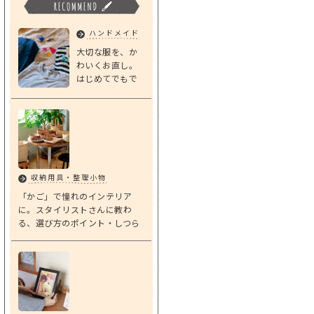
ハンドメイド
大切な服を、か
わいくお直し。
はじめてでもで
きる「基本のダ
ーニング」
収納用具・整理小物
「かご」で憧れのインテリア
に。スタイリストさんに教わ
る、選び方のポイント・しつら
えアイデア