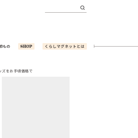
検
索:
節もの
SHOP
くらしマグネットとは
ッズをお手頃価格で