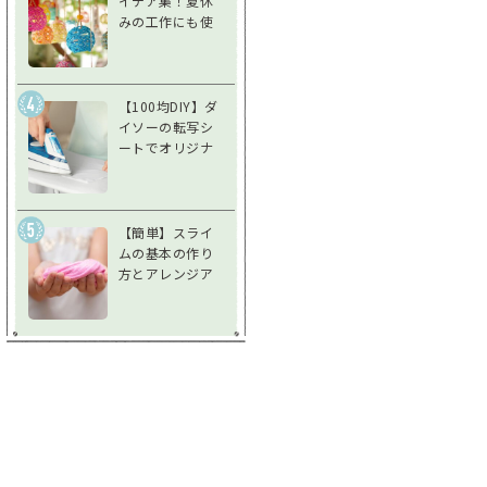
イデア集！夏休
みの工作にも使
えるアイデア風
鈴で夏を涼しく
過ごそう
【100均DIY】ダ
イソーの転写シ
ートでオリジナ
ルグッズを作ろ
う！使い方＆注
意点を徹底解説
【簡単】スライ
ムの基本の作り
方とアレンジア
イデア♪不思議
な感触を楽しも
う！