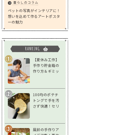
暮らしのコラム
ペットの写真がインテリアに！
想いを込めて作るアートポスタ
ーの魅力
【夏休み工作】
手作り貯金箱の
作り方＆ギミッ
クアイデア｜低
学年～高学年対
応
100均のポテチ
トングで手を汚
さず快適！セリ
ア「スナックト
ング」をレビュ
ー
風鈴の手作りア