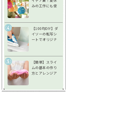
イデア集！夏休
みの工作にも使
えるアイデア風
鈴で夏を涼しく
過ごそう
【100均DIY】ダ
イソーの転写シ
ートでオリジナ
ルグッズを作ろ
う！使い方＆注
意点を徹底解説
【簡単】スライ
ムの基本の作り
方とアレンジア
イデア♪不思議
な感触を楽しも
う！