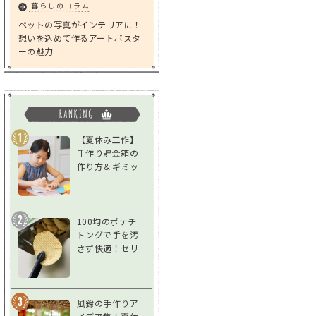
暮らしのコラム
ペットの写真がインテリアに！
想いを込めて作るアートポスタ
ーの魅力
【夏休み工作】
手作り貯金箱の
作り方＆ギミッ
クアイデア｜低
学年～高学年対
応
100均のポテチ
トングで手を汚
さず快適！セリ
ア「スナックト
ング」をレビュ
ー
風鈴の手作りア