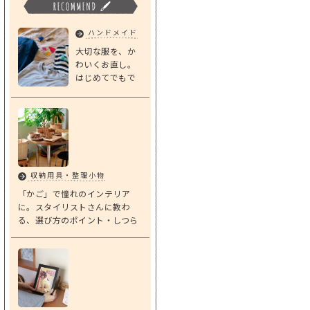
ハンドメイド
大切な服を、か
わいくお直し。
はじめてでもで
きる「基本のダ
ーニング」
収納用具・整理小物
「かご」で憧れのインテリア
に。スタイリストさんに教わ
る、選び方のポイント・しつら
えアイデア