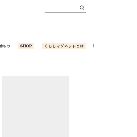
検
索:
節もの
SHOP
くらしマグネットとは