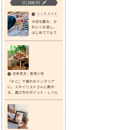
ハンドメイド
大切な服を、か
わいくお直し。
はじめてでもで
きる「基本のダ
ーニング」
収納用具・整理小物
「かご」で憧れのインテリア
に。スタイリストさんに教わ
る、選び方のポイント・しつら
えアイデア