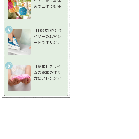
イデア集！夏休
みの工作にも使
えるアイデア風
鈴で夏を涼しく
過ごそう
【100均DIY】ダ
イソーの転写シ
ートでオリジナ
ルグッズを作ろ
う！使い方＆注
意点を徹底解説
【簡単】スライ
ムの基本の作り
方とアレンジア
イデア♪不思議
な感触を楽しも
う！