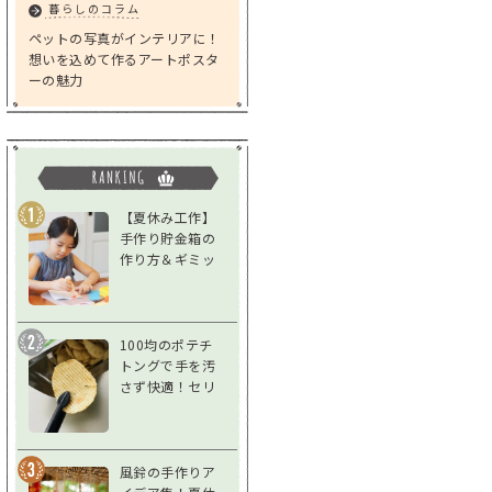
暮らしのコラム
ペットの写真がインテリアに！
想いを込めて作るアートポスタ
ーの魅力
【夏休み工作】
手作り貯金箱の
作り方＆ギミッ
クアイデア｜低
学年～高学年対
応
100均のポテチ
トングで手を汚
さず快適！セリ
ア「スナックト
ング」をレビュ
ー
風鈴の手作りア