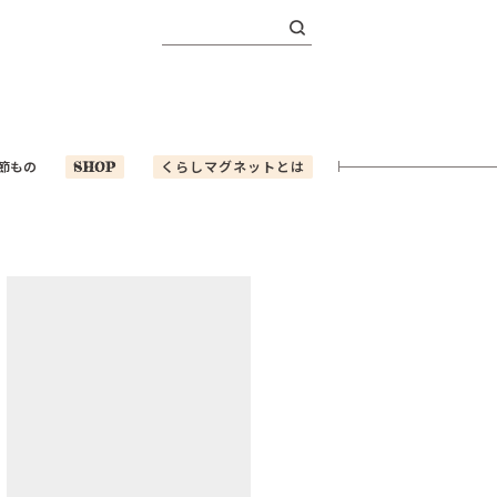
検
索:
節もの
SHOP
くらしマグネットとは