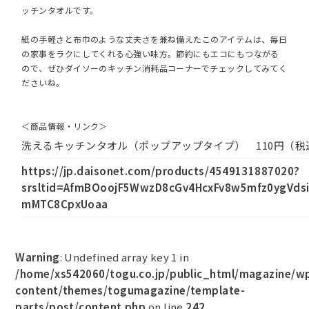
ッチンタオルです。
紙の手軽さと布巾のような丈夫さを兼ね備えたこのアイテムは、毎日
の家事をラクにしてくれる心強い味方。節約にもエコにもつながる
ので、ぜひダイソーのキッチン消耗品コーナーでチェックしてみてく
ださいね。
＜商品情報・リンク＞
洗えるキッチンタオル（ポップアップタイプ） 110円（税
https://jp.daisonet.com/products/4549131887020?
srsltid=AfmBOoojF5WwzD8cGv4HcxFv8w5mfz0ygVdsi
mMTC8CpxUoaa
Warning
: Undefined array key 1 in
/home/xs542060/togu.co.jp/public_html/magazine/w
content/themes/togumagazine/template-
parts/post/content.php
on line
242